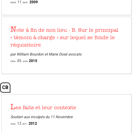
mer.
11
nov.
2009
N
ote à fin de non lieu - B. Sur le principal
« témoin à charge » sur lequel se fonde le
réquisitoire
par William Bourdon et Marie Dosé avocats
ven.
05
juin
2015
CB
L
es faits et leur contexte
Soutien aux inculpés du 11 Novembre
ven.
12
oct.
2012