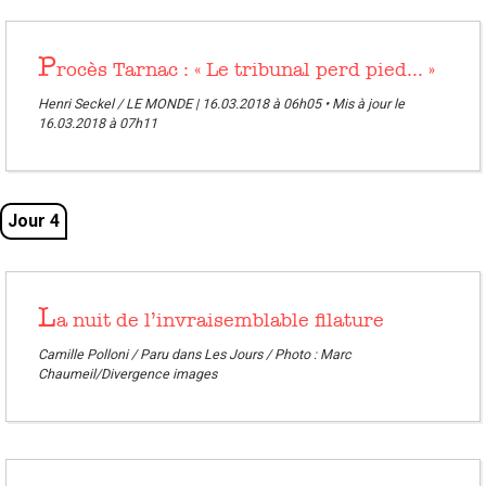
P
rocès Tarnac : « Le tribunal perd pied... »
Henri Seckel / LE MONDE | 16.03.2018 à 06h05 • Mis à jour le
16.03.2018 à 07h11
Jour 4
L
a nuit de l’invraisemblable filature
Camille Polloni / Paru dans Les Jours / Photo : Marc
Chaumeil/Divergence images