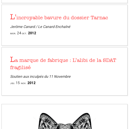
L'
incroyable bavure du dossier Tarnac
Jerôme Canard / Le Canard Enchaîné
mer.
24
oct.
2012
L
a marque de fabrique : L’alibi de la SDAT
fragilisé
Soutien aux inculpés du 11 Novembre
jeu.
15
nov.
2012