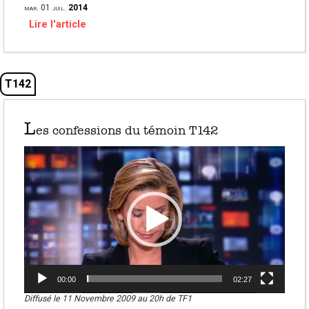
mar.
01
juil.
2014
Lire l'article
T142
L
es confessions du témoin T142
Lecteur
vidéo
00:00
02:27
Diffusé le 11 Novembre 2009 au 20h de TF1