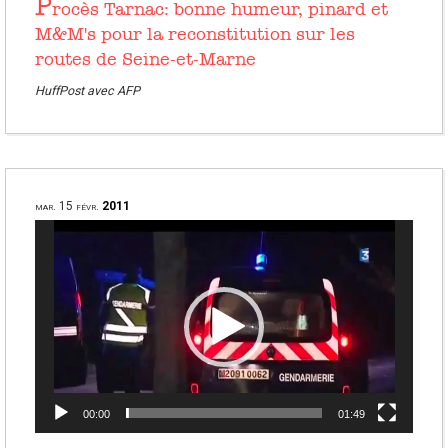
P
rocès Tarnac: bonne humeur, pinard et
M&M's pour la reconstitution sur les
routes de Seine-et-Marne
HuffPost avec AFP
mar.
15
févr.
2011
Lecteur
vidéo
00:00
01:49