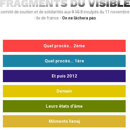
comité de soutien et de solidarités aux
9
10
8 inculpés du 11 novembre
- île de france -
On ne lâchera pas
Quel procès… 2ème
Quel procès… 1ère
Et puis 2012
Demain
Leurs êtats d’âme
Môments lienaj