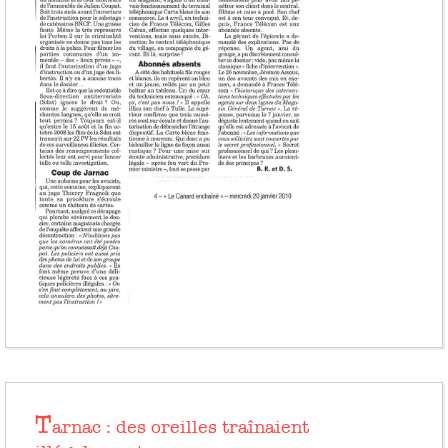
T
arnac : des oreilles traînaient